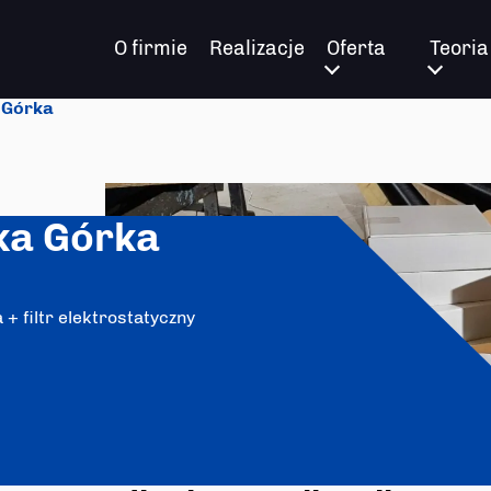
O firmie
Realizacje
Oferta
Teoria
 Górka
ka Górka
 + filtr elektrostatyczny