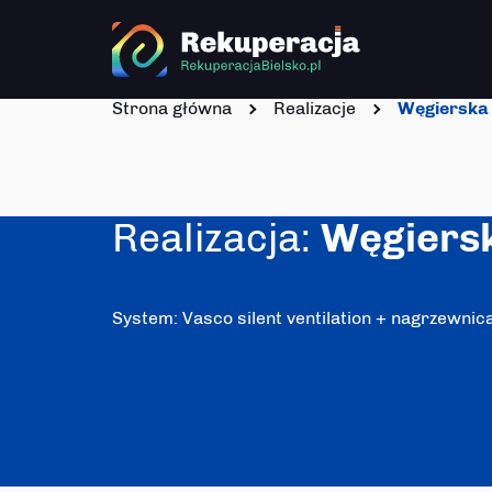
Strona główna
Realizacje
Węgierska
Realizacja:
Węgiers
System: Vasco silent ventilation + nagrzewnica