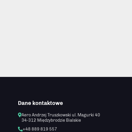
Dane kontaktowe
Aero Andrzej Truszkowski
ul. Magurki 40
34-312 Międzybrodzie Bialskie
+48 889 819 557